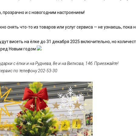
о, прозрачно и с новогодним настроением!
жно снять что-то из товаров или услуг сервиса — не узнаешь, пок
удут висеть на ёлке до 31 декабря 2025 включительно, но количеств
еред Новым годом
дарки с ёлки и на Руднева, 8е и на Вилкова, 14б. Приезжайте!
сервис по телефону 202-53-30