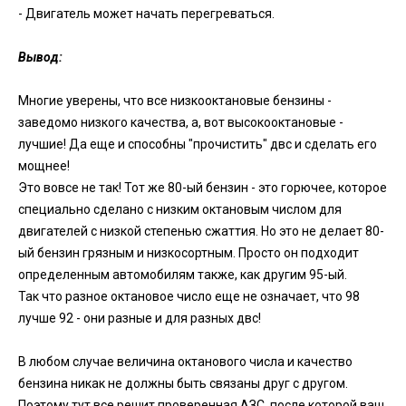
- Двигатель может начать перегреваться.
Вывод:
Многие уверены, что все низкооктановые бензины -
заведомо низкого качества, а, вот высокооктановые -
лучшие! Да еще и способны "прочистить" двс и сделать его
мощнее!
Это вовсе не так! Тот же 80-ый бензин - это горючее, которое
специально сделано с низким октановым числом для
двигателей с низкой степенью сжаттия. Но это не делает 80-
ый бензин грязным и низкосортным. Просто он подходит
определенным автомобилям также, как другим 95-ый.
Так что разное октановое число еще не означает, что 98
лучше 92 - они разные и для разных двс!
В любом случае величина октанового числа и качество
бензина никак не должны быть связаны друг с другом.
Поэтому тут все решит проверенная АЗС, после которой ваш