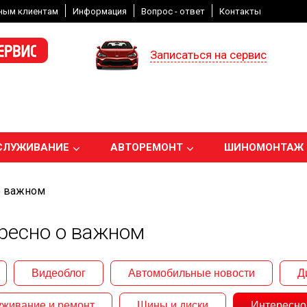
ным клиентам
Информация
Вопрос - ответ
Контакты
Записаться на сервис
СЛУЖИВАНИЕ
АВТОРЕМОНТ
ШИНОМОНТАЖ
о важном
ресно о важном
Видеоблог
Автомобильные новости
Д
живание и ремонт
Шины и диски
Интересно